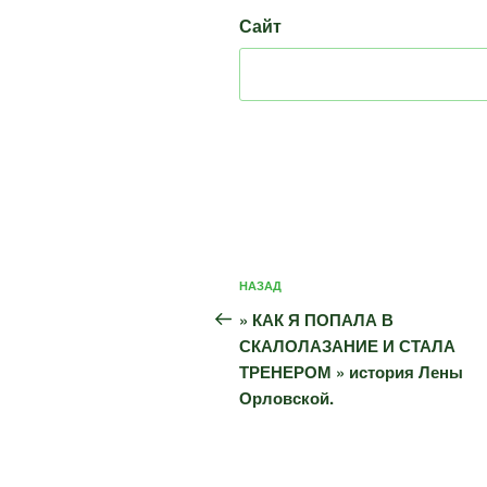
Сайт
Навигация
Предыдущая
НАЗАД
по
запись:
» КАК Я ПОПАЛА В
записям
СКАЛОЛАЗАНИЕ И СТАЛА
ТРЕНЕРОМ » история Лены
Орловской.