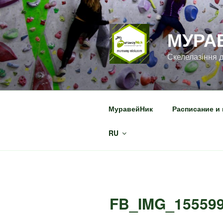
Перейти
к
содержимому
МУРА
Скелелазіння д
МуравейНик
Расписание и
RU
FB_IMG_15559