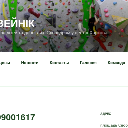
ВЕЙНІК
ля дітей та дорослих. Скеледром у центрі Харкова
 цены
Новости
Контакты
Галерея
Команда
99001617
АДРЕС
площадь Свобо