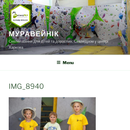
Skip
to
content
МУРАВЕЙНІК
Скелелазіння для дітей та дорослих. Скеледром у центрі
Харкова
Menu
IMG_8940