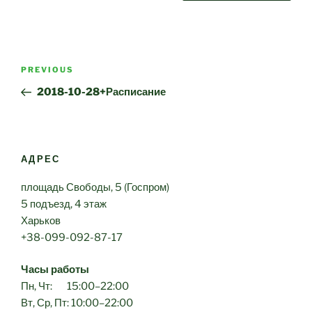
Post
Previous
PREVIOUS
navigation
Post
2018-10-28+Расписание
АДРЕС
площадь Свободы, 5 (Госпром)
5 подъезд, 4 этаж
Харьков
+38-099-092-87-17
Часы работы
Пн, Чт: 15:00–22:00
Вт, Ср, Пт: 10:00–22:00