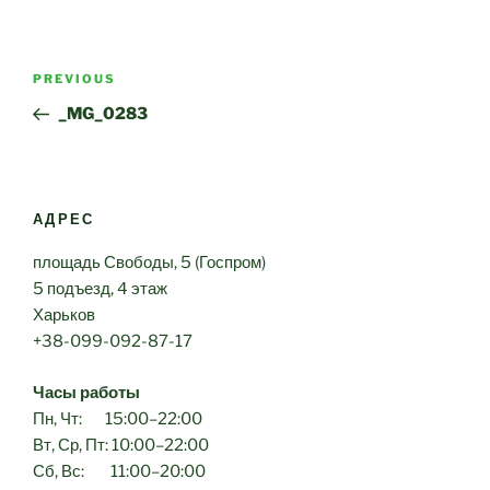
Post
Previous
PREVIOUS
navigation
Post
_MG_0283
АДРЕС
площадь Свободы, 5 (Госпром)
5 подъезд, 4 этаж
Харьков
+38-099-092-87-17
Часы работы
Пн, Чт: 15:00–22:00
Вт, Ср, Пт: 10:00–22:00
Сб, Вс: 11:00–20:00