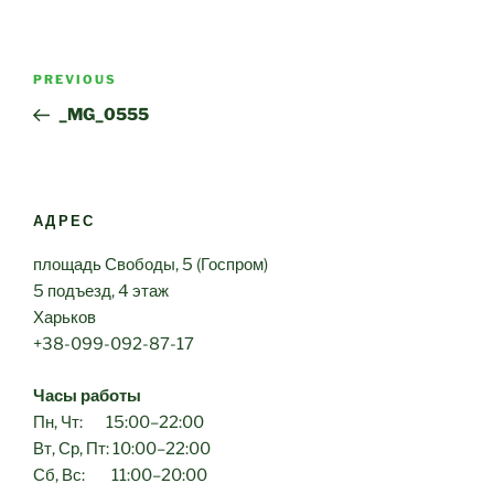
Post
Previous
PREVIOUS
navigation
Post
_MG_0555
АДРЕС
площадь Свободы, 5 (Госпром)
5 подъезд, 4 этаж
Харьков
+38-099-092-87-17
Часы работы
Пн, Чт: 15:00–22:00
Вт, Ср, Пт: 10:00–22:00
Сб, Вс: 11:00–20:00