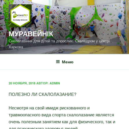
Перейти
к
содержимому
МУРАВЕЙНІК
Скелелазіння для дітей та дорослих. Скеледром у центрі
Харкова
Меню
ОПУБЛИКОВАНО
20 НОЯБРЯ, 2018
АВТОР:
ADMIN
ПОЛЕЗНО ЛИ СКАЛОЛАЗАНИЕ?
Несмотря на свой имидж рискованного и
травмоопасного вида спорта скалолазание является
очень полезным занятием как для физического, так и
для психического здоровья людей.