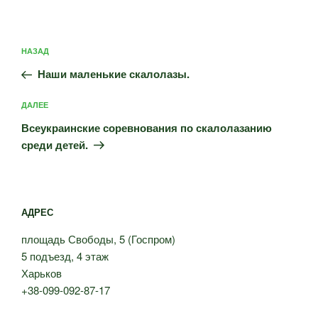
Навигация
Предыдущая
НАЗАД
по
запись:
записям
Наши маленькие скалолазы.
Следующая
ДАЛЕЕ
запись
Всеукраинские соревнования по скалолазанию
среди детей.
АДРЕС
площадь Свободы, 5 (Госпром)
5 подъезд, 4 этаж
Харьков
+38-099-092-87-17